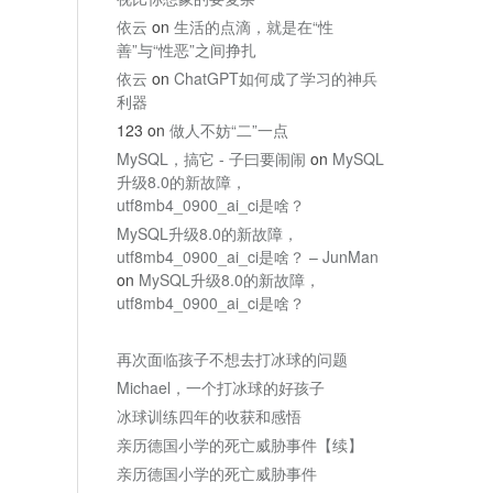
依云
on
生活的点滴，就是在“性
善”与“性恶”之间挣扎
依云
on
ChatGPT如何成了学习的神兵
利器
123
on
做人不妨“二”一点
MySQL，搞它 - 子曰要闹闹
on
MySQL
升级8.0的新故障，
utf8mb4_0900_ai_ci是啥？
MySQL升级8.0的新故障，
utf8mb4_0900_ai_ci是啥？ – JunMan
on
MySQL升级8.0的新故障，
utf8mb4_0900_ai_ci是啥？
再次面临孩子不想去打冰球的问题
Michael，一个打冰球的好孩子
冰球训练四年的收获和感悟
亲历德国小学的死亡威胁事件【续】
亲历德国小学的死亡威胁事件