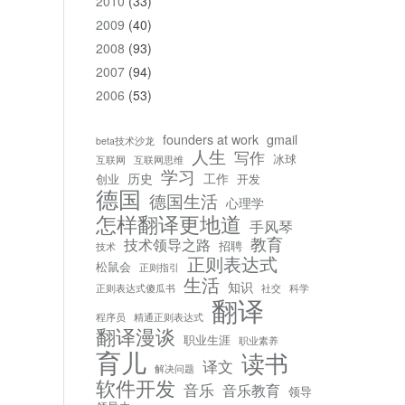
2010
(33)
2009
(40)
2008
(93)
2007
(94)
2006
(53)
founders at work
gmail
beta技术沙龙
人生
写作
冰球
互联网
互联网思维
学习
历史
工作
创业
开发
德国
德国生活
心理学
怎样翻译更地道
手风琴
教育
技术领导之路
招聘
技术
正则表达式
松鼠会
正则指引
生活
知识
正则表达式傻瓜书
社交
科学
翻译
程序员
精通正则表达式
翻译漫谈
职业生涯
职业素养
育儿
读书
译文
解决问题
软件开发
音乐
音乐教育
领导