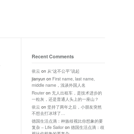
Recent Comments
s
依云
on
从“这不公平”说起
jianyun
on
First name, last name,
middle name，浅谈外国人名
Router
on
无人出租车，是技术进步的
一粒灰，还是普通人头上的一座山？
依云
on
坚持了两年之后，小朋友突然
不想去打冰球了…
德国生活点滴：种族歧视比你想象的要
复杂 – Life Sailor
on
德国生活点滴：歧
视比你想象的要复杂