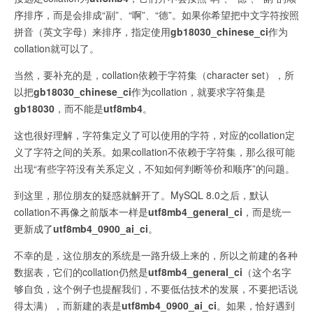
序排序，而是会排成“副”、“啊”、“德”。如果你希望把中文字符按照
拼音（英文字母）来排序，指定使用
gb18030_chinese_ci
作为
collation就可以了。
当然，要补充的是，collation依赖于字符集（character set），所
以把
gb18030_chinese_ci
作为collation，就要求字符集是
gb18030
，而不能是
utf8mb4
。
这也很好理解，字符集定义了可以使用的字符，对应的collation定
义了字符之间的关系。如果collation不依赖于字符集，那么很可能
出现“有些字符没有关系定义，不知如何判断等价和顺序”的问题。
到这里，那位朋友的疑惑就解开了。MySQL 8.0之后，默认
collation不再像之前版本一样是
utf8mb4_general_ci
，而是统一
更新成了
utf8mb4_0900_ai_ci
。
不幸的是，这位朋友的系统是一路升级上来的，所以之前建的各种
数据表，它们的collation仍然是
utf8mb4_general_ci
（这个名字
够自负，这个例子也提醒我们，不要低估技术的发展，不要把话说
得太满），而新建的表是
utf8mb4_0900_ai_ci
。如果，恰好遇到