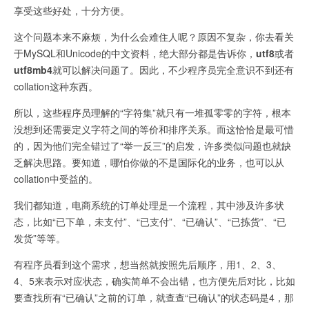
享受这些好处，十分方便。
这个问题本来不麻烦，为什么会难住人呢？原因不复杂，你去看关
于MySQL和Unicode的中文资料，绝大部分都是告诉你，
utf8
或者
utf8mb4
就可以解决问题了。因此，不少程序员完全意识不到还有
collation这种东西。
所以，这些程序员理解的“字符集”就只有一堆孤零零的字符，根本
没想到还需要定义字符之间的等价和排序关系。而这恰恰是最可惜
的，因为他们完全错过了“举一反三”的启发，许多类似问题也就缺
乏解决思路。要知道，哪怕你做的不是国际化的业务，也可以从
collation中受益的。
我们都知道，电商系统的订单处理是一个流程，其中涉及许多状
态，比如“已下单，未支付”、“已支付”、“已确认”、“已拣货”、“已
发货”等等。
有程序员看到这个需求，想当然就按照先后顺序，用1、2、3、
4、5来表示对应状态，确实简单不会出错，也方便先后对比，比如
要查找所有“已确认”之前的订单，就查查“已确认”的状态码是4，那