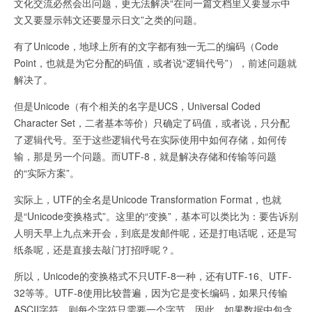
文化交流必然会出问题，更无法解决“在同一篇文档里又要显示中
文又要显示韩文还要显示日文”之类的问题。
有了Unicode，地球上所有的文字都有独一无二的编码（Code
Point，也就是为它分配的码值，或者说“逻辑代号”），前述问题就
解决了。
但是Unicode（有个相关的名字是UCS，Universal Coded
Character Set，二者基本等价）只确定了码值，或者说，只分配
了逻辑代号。至于这些逻辑代号在实际使用中如何存储，如何传
输，那是另一个问题。而UTF-8，就是解决存储和传输等问题
的“实际方案”。
实际上，UTF的全名是Unicode Transformation Format，也就
是“Unicode变换格式”。这里的“变换”，基本可以类比为：要告诉别
人明天早上九点来开会，到底是发邮件呢，还是打电话呢，还是写
纸条呢，还是直接去敲门打招呼呢？。
所以，Unicode的变换格式不只UTF-8一种，还有UTF-16、UTF-
32等等。UTF-8使用比较普遍，因为它是变长编码，如果只传输
ASCII字符，则每个字符只需要一个字节。因此，如果数据中包含