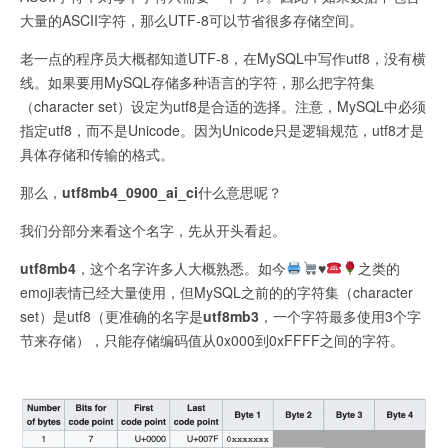
大量的ASCII字符，那么UTF-8可以节省很多存储空间。
老一点的程序员大概都知道UTF-8，在MySQL中写作utf8，没有横
线。如果要用MySQL存储多种语言的字符，那么把字符集
（character set）设定为utf8是合适的选择。注意，MySQL中必须
指定utf8，而不是Unicode。因为Unicode只是逻辑规范，utf8才是
具体存储和传输的格式。
那么，
utf8mb4_0900_ai_ci
什么意思呢？
我们分部分来看这个名字，先从开头看起。
utf8mb4
，这个名字许多人大概熟悉。如今
♥️
之类的
emoji表情已经大量使用，但MySQL之前的的字符集（character
set）是utf8（更准确的名字是
utf8mb3
，一个字符最多使用3个字
节来存储），只能存储编码值从0x000到0xFFFF之间的字符。