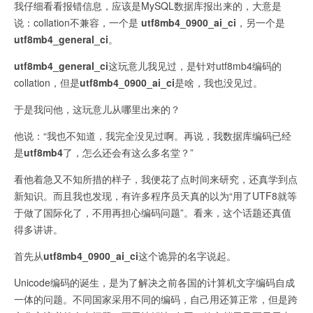
我仔细看看报错信息，应该是MySQL数据库报出来的，大意是
说：collation不兼容，一个是
utf8mb4_0900_ai_ci
，另一个是
utf8mb4_general_ci
。
utf8mb4_general_ci
这玩意儿我见过，是针对utf8mb4编码的
collation，但是
utf8mb4_0900_ai_ci
是啥，我也没见过。
于是我问他，这玩意儿从哪里出来的？
他说：“我也不知道，我完全没见过啊。再说，我数据库编码已经
是
utf8mb4
了，怎么还会有这么多名堂？”
看他着急又不知所措的样子，我便花了点时间来研究，还真学到点
新知识。而且我也发现，有许多程序员天真的以为“用了UTF8就等
于做了国际化了，不用再担心编码问题”。看来，这个话题还真值
得多讲讲。
首先从
utf8mb4_0900_ai_ci
这个诡异的名字说起。
Unicode编码的诞生，是为了解决之前各国的计算机文字编码自成
一体的问题。不同国家采用不同的编码，自己用还算正常，但是跨