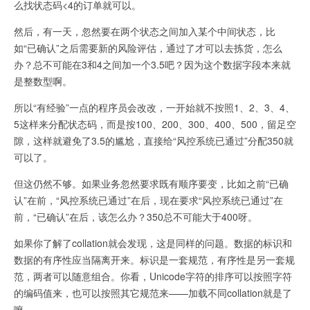
么找状态码<4的订单就可以。
然后，有一天，忽然要在两个状态之间加入某个中间状态，比
如“已确认”之后需要新的风险评估，通过了才可以去拣货，怎么
办？总不可能在3和4之间加一个3.5吧？因为这个数据字段本来就
是整数型啊。
所以“有经验”一点的程序员会改改，一开始就不按照1、2、3、4、
5这样来分配状态码，而是按100、200、300、400、500，留足空
隙，这样就避免了3.5的尴尬，直接给“风控系统已通过”分配350就
可以了。
但这仍然不够。如果业务忽然要求既有顺序要变，比如之前“已确
认”在前，“风控系统已通过”在后，现在要求“风控系统已通过”在
前，“已确认”在后，该怎么办？350总不可能大于400呀。
如果你了解了collation就会发现，这是同样的问题。数据的标识和
数据的有序性应当隔离开来。标识是一套规范，有序性是另一套规
范，两者可以随意组合。你看，Unicode字符的排序可以按照字符
的编码值来，也可以按照其它规范来——加载不同collation就是了
嘛。