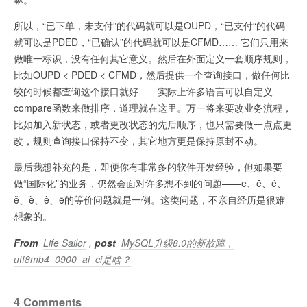
所以，“已下单，未支付”的代码就可以是OUPD，“已支付“的代码
就可以是PDED，“已确认”的代码就可以是CFMD…… 它们只用来
做唯一标识，没有任何其它意义。然后在外面定义一套顺序规则，
比如OUPD < PDED < CFMD，然后提供一个查询接口，做任何比
较的时候都查询这个接口就好——实际上许多语言可以自定义
compare函数来做排序，道理就在这里。万一将来要改业务流程，
比如加入新状态，或者更改状态的先后顺序，也只需要做一点点更
改，规则查询接口保持不变，其它地方更是保持原封不动。
最后我想补充的是，即便你有非常多的软件开发经验，但如果要
做“国际化”的业务，仍然会面对许多想不到的问题——e、ē、é、
ě、è、ê、ë的等价问题就是一例。这类问题，不亲自经历是很难
想象的。
From
Life Sailor
,
post
MySQL升级8.0的新故障，
utf8mb4_0900_ai_ci是啥？
4 Comments