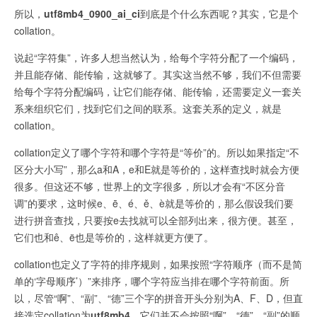
所以，
utf8mb4_0900_ai_ci
到底是个什么东西呢？其实，它是个
collation。
说起“字符集”，许多人想当然认为，给每个字符分配了一个编码，
并且能存储、能传输，这就够了。其实这当然不够，我们不但需要
给每个字符分配编码，让它们能存储、能传输，还需要定义一套关
系来组织它们，找到它们之间的联系。这套关系的定义，就是
collation。
collation定义了哪个字符和哪个字符是“等价”的。所以如果指定“不
区分大小写”，那么a和A，e和E就是等价的，这样查找时就会方便
很多。但这还不够，世界上的文字很多，所以才会有“不区分音
调”的要求，这时候e、ē、é、ě、è就是等价的，那么假设我们要
进行拼音查找，只要按e去找就可以全部列出来，很方便。甚至，
它们也和ê、ë也是等价的，这样就更方便了。
collation也定义了字符的排序规则，如果按照“字符顺序（而不是简
单的‘字母顺序’）”来排序，哪个字符应当排在哪个字符前面。所
以，尽管“啊”、“副”、“德”三个字的拼音开头分别为A、F、D，但直
接选定collation为
utf8mb4
，它们并不会按照“啊”、“德”、“副”的顺