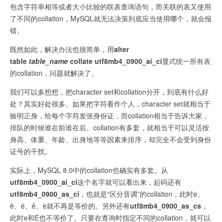
包含字符串相等或者大小比较的联表查询语句，而关联的表又使用
了不同的collation，MySQL就无法决策到底应当使用哪个，就会报
错。
既然如此，解决办法也很简单，用
alter
table
table_name
collate utf8mb4_0900_ai_ci
显式统一所有表
的collation，问题就解决了。
我们可以多想想，把character set和collation分开，到底有什么好
处？其实好处很多。如果把字符看作个人，character set就相当于
验明正身，给每个字符发张身份证，而collation相当于告诉大家，
排队的时候谁在前谁在后。collation有多套，就相当于可以灵活按
身高、体重、年龄、出身地等等因素来排序，却完全不会受到身份
证号的干扰。
实际上，MySQL 8.0中的collation也确实有多套。从
utf8mb4_0900_ai_ci
这个名字就可以看出来，起码还有
utf8mb4_0900_as_ci
，也就是“区分音调”的collation，此时e、
ē、é、ě、è就不再是等价的。另外还有
utf8mb4_0900_as_cs
，
此时e和E也不等价了。只要在查询时指定不同的collation，就可以