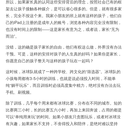
所以，如果家长真的认同这些安排背后的理念，按照社会已有的框
架去让孩子接触各种媒介，是可以省心很多的。但是，就有很多家
长，完全不按这个来。我家小朋友的班上就有这样的孩子，他们自
己的iPad上注册的是成年人的账号，浏览各种内容完全没有限制，
也没有时间上的限制——这是家长有意为之，或者说，家长“无为
而治”。
没错，这的确是孩子家长的自由，他们有权这么做，外界没有办法
干预。可是，这样的安排对孩子的人生真的好吗？如果你是家长，
你愿意自己的孩子整天与这样的孩子玩在一起吗？
这时候，冰球队就成了一种跨学校、跨文化的“筛选器”。冰球队的
小孩每周都有3-5小时的训练，也就是说必须投入时间，不能单
纯“躺平玩乐”，而且训练时必须高度集中精力，绝对没有办法去玩
手机、刷视频。
除了训练，几乎每个周末都有冰球比赛，分布在不同的城市。短的
比赛两三小时，长的比赛五六小时，再加上来回奔波，占用的都是
可以“单纯用来玩”的时间。如果小朋友只贪图玩乐，或者对冰球没
有兴趣，如果家长不支持，不舍得投入和陪伴，是绝对难以坚持