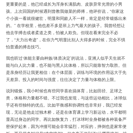
更重要的是，他已经成长为浑身长满肌肉、皮肤异常光滑的小男
孩。上次回国的时候遇到曾教我做菜的师傅，他评价说，“你家这
个小孩一看就很健壮，明显和同龄人不一样，肯定是经常锻炼出来
的。” 在学校里，他也差不多是班上力气最大的孩子。我曾经想让
他去学搏击或者柔道之类，怕被人欺负。但现在看来完全不必
了，“大力出奇迹”，在你力气明显比别人大得多的时候，完全不惧
怕普通的搏击技巧。
我也听过‘体能主要由种族/体质决定’的说法，亚洲人似乎天生就不
能与白人比力量，也不能与黑人比体格，所以只能靠智力取胜。但
是亲身经历让我更相信：在个体层面，训练与环境的作用远大于先
天差异。投入的时间与强度，往往决定了力量与体格的上限。
说到锻炼，我小时候也有些同学喜欢搞体育，比如田径、足球之
类，体格和力量都不错。不过我也发现，与这些运动相比，冰球似
乎还有些独特的优点。比如平衡感和协调性也非常好，我已经发
现，无论是他走过独木桥，还是在体育课上学习新运动，水平都明
显高过身边的同学。再比如恢复力，打冰球时全身都被各种装备严
密保护起来，因为冲撞可能会非常猛烈，对应的，摔倒也是家常便