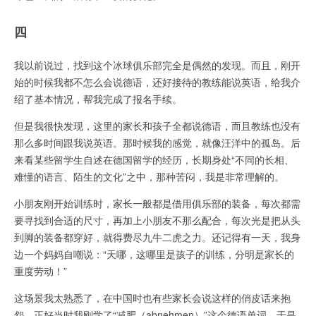
四
我以前说过，找到这个冰球俱乐部完全是偶然的发现。而且，刚开
始的时候我都不怎么会说德语，还好接待的教练能说英语，给我介
绍了基本情况，帮我完成了报名手续。
但是我很快发现，这里的家长和孩子全都说德语，而且教练也没有
那么多时间跟我说英语。那时候我的感觉，就像汪洋中的孤岛。后
来看某些留学生自述在德国留学的经历，长期身处“不同的长相、
难懂的语言、陌生的文化”之中，那种苦闷，我是非常理解的。
小朋友刚开始训练时，家长一般都是借用俱乐部的装备，每次都需
要寻找到合适的尺寸，再加上小朋友不那么配合，每次光是把从头
到脚的装备都穿好，就得费尽九牛二虎之力。还记得有一天，我身
边一个妈妈自嘲说：“天哪，这哪里是孩子的训练，分明是家长的
重度劳动！”
这场景我太熟悉了，在中国时也有些家长会说这样的俏皮话来抱
怨，正好当时我刚学了“减肥（abnehmen）”这个德语单词，于是