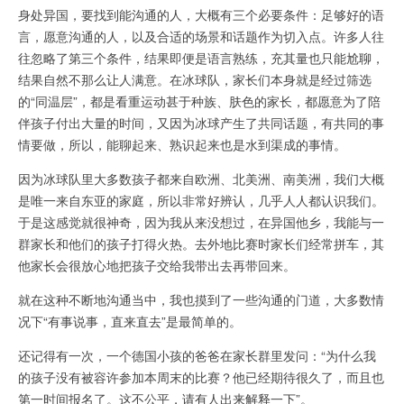
身处异国，要找到能沟通的人，大概有三个必要条件：足够好的语
言，愿意沟通的人，以及合适的场景和话题作为切入点。许多人往
往忽略了第三个条件，结果即便是语言熟练，充其量也只能尬聊，
结果自然不那么让人满意。在冰球队，家长们本身就是经过筛选
的“同温层”，都是看重运动甚于种族、肤色的家长，都愿意为了陪
伴孩子付出大量的时间，又因为冰球产生了共同话题，有共同的事
情要做，所以，能聊起来、熟识起来也是水到渠成的事情。
因为冰球队里大多数孩子都来自欧洲、北美洲、南美洲，我们大概
是唯一来自东亚的家庭，所以非常好辨认，几乎人人都认识我们。
于是这感觉就很神奇，因为我从来没想过，在异国他乡，我能与一
群家长和他们的孩子打得火热。去外地比赛时家长们经常拼车，其
他家长会很放心地把孩子交给我带出去再带回来。
就在这种不断地沟通当中，我也摸到了一些沟通的门道，大多数情
况下“有事说事，直来直去”是最简单的。
还记得有一次，一个德国小孩的爸爸在家长群里发问：“为什么我
的孩子没有被容许参加本周末的比赛？他已经期待很久了，而且也
第一时间报名了。这不公平，请有人出来解释一下”。