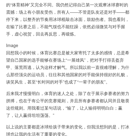
的“体育精神”又完全不同。我仍然记得自己第一次观摩冰球赛时的
震撼：场上有小朋友受伤，所有人——不管是队友还是对手——都
停下来，以整齐的节奏用冰球棍敲击冰面，鼓励伤者。我也看到，
在输了比赛之后，不能气馁也不能狂躁，依然必须微笑与对手握
手，虚心祝贺，回去再反思，再锻炼。
Image
回想我小的时候，体育比赛总是被大家寄托了太多的感情，总是希
望自己国家的选手能够在赛场上“一展雄风”，把对手打得丢盔弃
甲、落荒而逃，认为这样才解气。所以我以前一直很难理解，为什
么那些顶尖的运动员，往往和其他国家的对手能保持很好的礼貌，
谈笑风生，甚至“长时间的对手”也成了“一辈子的朋友”。
后来我才慢慢明白，体育的迷人之处，除了在于展示参赛者的努力
拼搏，也在于有公平的竞赛规则，并且所有参赛者都认同并且敬畏
这些规则。用我看过某句话说，“输了，让人输得明明白白；赢
了，让人赢得坦坦荡荡。”
以上说的主要都是冰球给孩子带来的变化，但我没想到的是，打冰
球也让我的生活有了重要的变化。