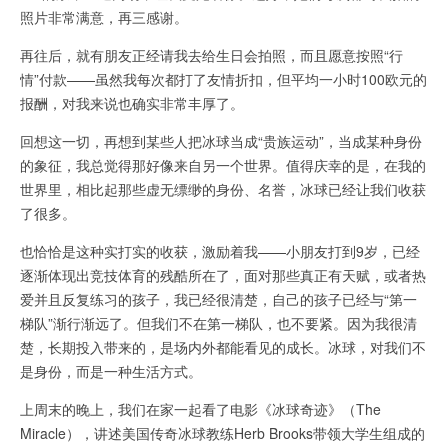
照片非常满意，再三感谢。
再往后，就有朋友正经请我去给生日会拍照，而且愿意按照“行
情”付款——虽然我每次都打了友情折扣，但平均一小时100欧元的
报酬，对我来说也确实非常丰厚了。
回想这一切，再想到某些人把冰球当成“贵族运动”，当成某种身份
的象征，我总觉得那好像来自另一个世界。值得庆幸的是，在我的
世界里，相比起那些虚无缥缈的身份、名誉，冰球已经让我们收获
了很多。
也恰恰是这种实打实的收获，激励着我——小朋友打到9岁，已经
逐渐体现出竞技体育的残酷所在了，面对那些真正有天赋，或者热
爱并且反复练习的孩子，我已经很清楚，自己的孩子已经与“第一
梯队”渐行渐远了。但我们不在第一梯队，也不要紧。因为我很清
楚，长期投入带来的，是场内外都能看见的成长。冰球，对我们不
是身份，而是一种生活方式。
上周末的晚上，我们在家一起看了电影《冰球奇迹》（The
Miracle），讲述美国传奇冰球教练Herb Brooks带领大学生组成的