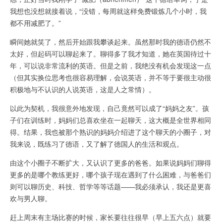
我想也没想就接着说，“没错，每周就这样免费锻炼几个小时，我
都不用减肥了。”
瞬间她就笑了，然后开始跟我攀谈起来。虽然那时我的德语仍然不
太好，但起码可以聊起来了。聊得多了我才知道，她在英国待过十
年，可以说非常流利的英语。但是之前，我绝没有机会发现这一点
（但其实换位思考也很容易理解，会说英语，并不等于要很主动很
积极地与不认识的人说英语，这是人之常情）。
以此为契机，我很意外地发现，自己竟然可以成了“妈妈之友”。孩
子们在训练时，妈妈们总喜欢坐在一起聊天，这大概是全世界相同
得。结果，我也被那个熟识的妈妈介绍进了这个聊天的小圈子，对
我来说，既练习了德语，又了解了德国人的生活和观点。
由这个小圈子不断扩大，又认识了更多的爸爸。如果说妈妈们聊得
更多的是哪个教练更好，哪个孩子现在遇到了什么困难，与爸爸们
则可以聊历史、科技、哲学等等话题——我必须承认，我还是更喜
欢与男人聊。
赶上周末有主场比赛的时候，家长要往往很早（早上五六点）就要