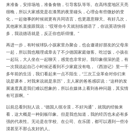
来准备，安排场地，准备食物，引导客队等等。在高纬度地区天亮
很晚，所以大家感觉是在漆黑的夜里碰头，心理会有些微妙的变
化，一起做事的时候就更有共同语言，也更愿意聊天。有好几次，
其他家长直接跟我说：“哎呀你今天就别练德语了，你说英语快得
多，我说德语就是，反正你也听得懂。”
再进一步，有时候球队小孩家里办聚会，也会邀请好朋友的父母亲
一起，所以我也顺理成章去了不少德国家庭做客。吃过饭，小孩在
一起玩，大人坐在一起聊天，感觉也非常好。我印象很深的是，有
一次我说起自己小时候还看到不少家庭没有电，《西游记》里一千
多年前的生活，我们看起来一点不陌生，“三次工业革命对你们来
说是课本，对我来说就是亲历”，主人家的爸爸感叹说：“这样的发
展速度真是我们难以想象的，所以在媒体上看到各种问题，其实情
有可原啊。”
以前总看到别人说，“德国人很冷漠，不好沟通”，就我的经验来
看，这大概是一种刻板印象。但是我也知道，我的经历也未必有多
强的代表性。无论是在学校、在公司、在乐团，都可以遇到一些冷
漠甚至不那么友好的人。