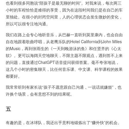
也看到很多同胞说“陪孩子是最无聊的时间”。对我来说，每次两三
小时的车程恰恰是难得的享受，因为在这段时间我们是在自己的车
里独处。在很小的封闭空间里，人的心理状态会发生微妙的变化，
所以可以很专注地沟通。
我们在路上会专心地听音乐，从巴赫一直听到莫里康内，也会自由
自在地跟着歌曲哼唱，从老鹰乐队的Hotel California到John Miles
的Music，再到张雨生的《一天到晚游泳的鱼》和任贤齐的《心太
软》。更可以海阔天空地聊天，不限主题不限观点，遇到答不上来
的问题，直接通过ChatGPT语音提问获得答案。毫不夸张地说，
这几个小时的密集聊天，比任何音乐课、中文课、科学课程的效果
都要好。
我常常听到有家长说“孩子不愿意跟自己沟通，一说话就嫌烦”，也
许换个场景，会有意想不到的结果呢。
五
有趣的是，在冰球队，我还出乎意料地锻炼出了“赚外快”的机会。