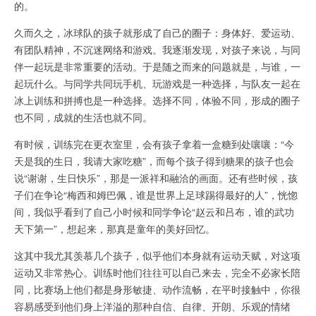
的。
久而久之，冰球队的孩子就形成了自己的圈子：身体好、爱运动、
有团队精神，不沉迷网络和游戏。我逐渐发现，对孩子来说，与同
伴一起玩是非常重要的活动。于是随之而来的问题就是，与谁，一
起玩什么。与同学共同玩手机、玩游戏是一种选择，与队友一起在
冰上训练和拼搏也是一种选择。选择不同，体验不同，形成的圈子
也不同，成就的生活也就不同。
有时候，训练完在更衣室里，会有孩子拿着一盒糖到处嚷嚷：“今
天是我的生日，我请大家吃糖”，而每个孩子得到糖果的孩子也会
说“谢谢，生日快乐”，那是一派祥和融洽的画面。还有些时候，孩
子们在争论“梅西和姆巴佩，谁是世界上足球踢得最好的人”，恍惚
间，我似乎看到了自己小时候和同学争论“赵云和吕布，谁的武功
天下第一”，想起来，那真是童年的美好回忆。
这其中我尤其羡慕几个孩子，似乎他们本身就有运动天赋，对这项
运动又非常热心。训练时他们往往可以自己来去，完全不必家长陪
同，比赛场上他们都是身形敏捷、动作流畅，在平时接触中，你很
容易感受到他们身上洋溢的那种自信、自律、开朗、乐观的情绪