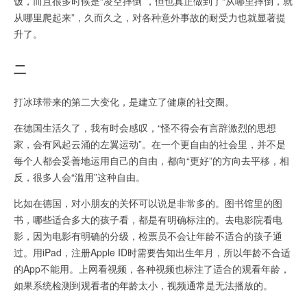
饭，而且很多时候是“凌空摔倒”，但也真正做到了“从哪里摔倒，就
从哪里爬起来”，久而久之，对各种意外事故的耐受力也就显著提
升了。
二
打冰球带来的第二大变化，是建立了健康的社交圈。
在德国生活久了，我有时会感叹，“怪不得会有言辞激烈的思想
家，会有风起云涌的左翼运动”。在一个更自由的社会里，并不是
每个人都会妥善地运用自己的自由，都向“更好”的方向去平移，相
反，很多人会“滥用”这种自由。
比如在德国，对小朋友的关怀可以说是非常多的。图书馆里的图
书，哪些适合多大的孩子看，都是有明确标注的。去电影院看电
影，因为电影有明确的分级，检票员不会让年龄不适合的孩子通
过。用iPad，注册Apple ID时需要告知出生年月，所以年龄不合适
的App不能用。上网看视频，各种视频也标注了适合的观看年龄，
如果系统检测到观看者的年龄太小，视频通常是无法播放的。