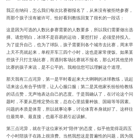
我正在纳闷，怎么我们每次比赛都报名了，从来没有被拒绝参赛，
而那个孩子没有被许可。恰好看到教练回复了很长的一段话：
这是因为可选的人数比参赛需要的人数要多，所以我们需要做出选
择。请您明白，冰球不是容易的运动，要想打好，必须坚持投入。
为了提升自己，也为了球队，孩子需要到各个城市去比赛，周末早
上天不亮就起来，单程开车三四个小时，这也是家常便饭。如果某
些孩子只打主场比赛，而遇到客场比赛就不报名，那么对其他坚持
比赛的孩子来说，是不公平的。我相信您可以理解这个道理。
那天我有三点诧异，第一是平时看起来大大咧咧的冰球教练，说起
话来这么有合乎情理，让人心服口服；第二是其他家长纷纷给教练
的话点赞，无声地表达自己的态度。于是我确认了，在讨论这个问
题时，不要从思维定势出发，总在心里掂量种族、国籍等等因素。
问题的本质是体育，所以就事论事，讨论体育本身就好了。这样往
往最简单、最直接，也最不容易引起误解。
第三点诧异，就在于这位家长对“陪伴”的态度，似乎他觉得花四五
个小时陪孩子在路上很浪费。当然我想这是普遍性的问题，因为我