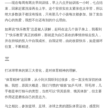
——现在每周有两次早间训练，早上六点开始训练一小时，七点结
束，回家赶紧洗澡再去上学。这个安排实在太紧张也太辛苦，所以
绝大多数孩子都没有报名，只有那几个小孩每次都参加。除了发自
内心的热爱，我想不出还有别的什么理由。
如果说“快乐教育”总是被人误解，起码在这几个孩子身上，我看到
了“快乐教育”真正的模样，那就是为自己喜欢的事情持续去投入，
并在持续的投入中自我成长、自我证明，由此收获快乐，如是循环
往复，不断精进。
三
打冰球带来的第三大变化，是对体育精神的理解。
“体育精神”这回事，从小到大我听到过很多，但一直没有深切的体
验。我想，原因大概是，我们习惯的“锻炼”如乒乓球、羽毛球，几
乎都是单打独斗的类型，当然可以“劳其筋骨、饿其体肤”，但主要
作用还是磨练自己的意志力。
与之相比，参加篮球、足球、冰球之类的团队体育运动，感受到