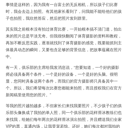
事情是这样的，因为我有一台富士的无反相机，所以孩子们比赛
时，我会去边上拍照。有其他家长看到了，问我能不能给他们的孩
子也拍照，我欣然答应，然后把照片发到群里。
其实我之前根本没有拍过体育比赛，一开始根本搞不清门道，拍出
来的照片总是平淡无奇。但我很快翻阅了体育摄影的资料和教程，
再加不断反思实践，逐渐就找到了体育摄影的感觉，既要能抓到主
体最具动态的瞬间，又要包含足够的背景信息，把故事蕴藏在照片
中。
有一天，俱乐部的主席给我发消息说，“您要知道，一个好的摄影
师必须具备两个条件，一个是好的设备，一个是好的头脑。很明
显，您同时具备这两个条件，而我们的官方摄影师只具备其中一
个。所以，我们希望每次比赛您都能来拍照，而且授权我们在官方
新闻稿里使用您的照片。”
等我的照片越拍越多，不但家长们来找我要照片，不少孩子们的俱
乐部头像换成了我拍的单人照，同一个俱乐部的花样滑冰教练们也
来找我，给她们每年两次的花样滑冰演出拍照，并且赠送我们全家
VIP的票，直通内场，让我受宠若惊。还好，她们每次都对我拍的