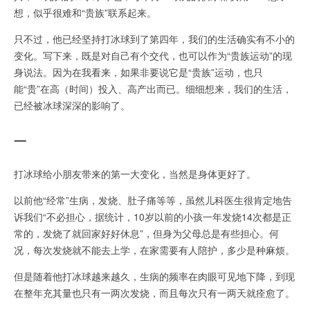
想，似乎很难和“贵族”联系起来。
只不过，他已经坚持打冰球到了第四年，我们的生活确实有不小的
变化。写下来，既是对自己有个交代，也可以作为“贵族运动”的现
身说法。因为在我看来，如果非要说它是“贵族”运动，也只
能“贵”在高（时间）投入、高产出而已。细细想来，我们的生活，
已经被冰球深深的影响了。
一
打冰球给小朋友带来的第一大变化，当然是身体更好了。
以前他“经常”生病，发烧、肚子痛等等，虽然儿科医生很肯定地告
诉我们“不必担心，据统计，10岁以前的小孩一年发烧14次都是正
常的，发烧了就回家好好休息”，但身为父母总是有些担心。何
况，每次发烧就不能去上学，在家需要有人陪护，多少是种麻烦。
但是随着他打冰球越来越久，生病的频率在肉眼可见地下降，到现
在整年充其量也只有一两次发烧，而且每次只有一两天就痊愈了。