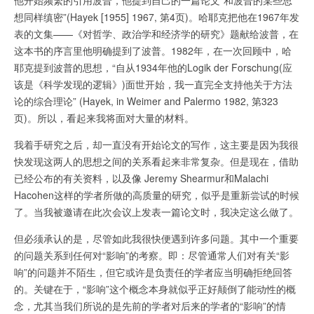
想同样缜密”(Hayek [1955] 1967, 第4页)。哈耶克把他在1967年发
表的文集——《对哲学、政治学和经济学的研究》题献给波普，在
这本书的序言里他明确提到了波普。1982年，在一次回顾中，哈
耶克提到波普的思想，“自从1934年他的Logik der Forschung(应
该是《科学发现的逻辑》)面世开始，我一直完全支持他关于方法
论的综合理论” (Hayek, in Weimer and Palermo 1982, 第323
页)。所以，看起来我将面对大量的材料。
我着手研究之后，却一直没有开始论文的写作，这主要是因为我很
快发现这两人的思想之间的关系看起来非常复杂。但是现在，借助
已经公布的有关资料，以及像 Jeremy Shearmur和Malachi
Hacohen这样的学者所做的高质量的研究，似乎是重新尝试的时候
了。当我被邀请在此次会议上发表一篇论文时，我决定这么做了。
但必须承认的是，尽管如此我很快便遇到许多问题。其中一个重要
的问题关系到任何对“影响”的考察。即：尽管通常人们对有关“影
响”的问题并不陌生，但它或许是负责任的学者应当明确拒绝回答
的。关键在于，“影响”这个概念本身就似乎正好颠倒了能动性的概
念，尤其当我们所说的是先前的学者对后来的学者的“影响”的情