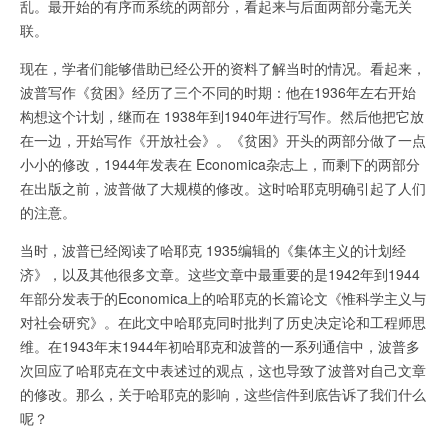
乱。最开始的有序而系统的两部分，看起来与后面两部分毫无关
联。
现在，学者们能够借助已经公开的资料了解当时的情况。看起来，
波普写作《贫困》经历了三个不同的时期：他在1936年左右开始
构想这个计划，继而在 1938年到1940年进行写作。然后他把它放
在一边，开始写作《开放社会》。《贫困》开头的两部分做了一点
小小的修改，1944年发表在 Economica杂志上，而剩下的两部分
在出版之前，波普做了大规模的修改。这时哈耶克明确引起了人们
的注意。
当时，波普已经阅读了哈耶克 1935编辑的《集体主义的计划经
济》，以及其他很多文章。这些文章中最重要的是1942年到1944
年部分发表于的Economica上的哈耶克的长篇论文《惟科学主义与
对社会研究》。在此文中哈耶克同时批判了历史决定论和工程师思
维。在1943年末1944年初哈耶克和波普的一系列通信中，波普多
次回应了哈耶克在文中表述过的观点，这也导致了波普对自己文章
的修改。那么，关于哈耶克的影响，这些信件到底告诉了我们什么
呢？