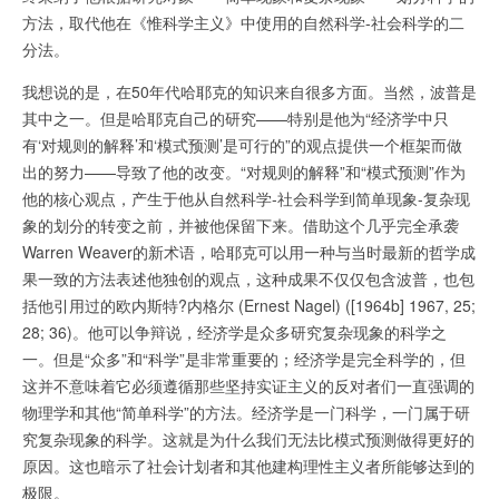
方法，取代他在《惟科学主义》中使用的自然科学-社会科学的二
分法。
我想说的是，在50年代哈耶克的知识来自很多方面。当然，波普是
其中之一。但是哈耶克自己的研究——特别是他为“经济学中只
有‘对规则的解释’和‘模式预测’是可行的”的观点提供一个框架而做
出的努力——导致了他的改变。“对规则的解释”和“模式预测”作为
他的核心观点，产生于他从自然科学-社会科学到简单现象-复杂现
象的划分的转变之前，并被他保留下来。借助这个几乎完全承袭
Warren Weaver的新术语，哈耶克可以用一种与当时最新的哲学成
果一致的方法表述他独创的观点，这种成果不仅仅包含波普，也包
括他引用过的欧内斯特?内格尔 (Ernest Nagel) ([1964b] 1967, 25;
28; 36)。他可以争辩说，经济学是众多研究复杂现象的科学之
一。但是“众多”和“科学”是非常重要的；经济学是完全科学的，但
这并不意味着它必须遵循那些坚持实证主义的反对者们一直强调的
物理学和其他“简单科学”的方法。经济学是一门科学，一门属于研
究复杂现象的科学。这就是为什么我们无法比模式预测做得更好的
原因。这也暗示了社会计划者和其他建构理性主义者所能够达到的
极限。