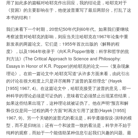
用了如此多的篇幅对哈耶克作出回应，我的结论是，哈耶克对于
《贫困》的主要影响在于，他使波普重写了最后两部分，打乱了这
本书的结构！
我们来看下一个时期，20世纪50年代到60年代。如果我们要继续
考察波普对哈耶克的影响，则应当关注哈耶克在1967年论集中重
新发表的两篇论文。它们是：1955年首次出版的《解释的程
度》，以及1964年收录于《向K.R.Popper致敬：科学和哲学的批
判方法》(The Critical Approach to Science and Philosophy:
Essays in Honor of K.R. Popper)的哈耶克的论文——《复杂现象
理论》。在前一篇论文中,哈耶克写道“从许多方面来看，由此引出
的讨论在很大程度上只是详尽阐释了波普的某些理念” (Hayek
[1955] 1967, 4)。在这篇论文中，哈耶克接受了波普的意见，即一
种科学的理论必须是可证伪的，意味着它必须禁止出现某些结果，
如果这些结果出现了，这种理论就被证伪了。他在声明“预言和解
释仅仅是同一过程的两个方面”时再次引用了波普(Hayek [1955]
1967, 9)。另一个关键的波普式的看法是，科学遵循假设-演绎的模
型，而不是归纳法；还有一个和波普一致的看法是，科学并不始于
纯粹的观察，而始于一个能借助某种信息引起我们兴趣的问题。最