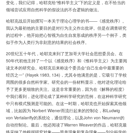
变化，我们记得，哈耶克给“惟科学主义”下的定义是，在不恰当的
领域尝试应用自然科学的假设法的不合逻辑的做法。
哈耶克战后开始撰写一本关于理论心理学的书——《感觉秩序》。
我认为最初他的主要目的是对行为主义作出批评。但是在调查研究
的过程中，他开始把心智视为自生自发形成的秩序另一个例子，类
似于作为人类行为非刻意的结果的社会秩序。
20世纪五十年代，哈耶克来到了芝加哥大学社会思想委员会。在
50年代初他主持了一个以《感觉秩序》和《惟科学主义》为主要阅
读文本的研究会。哈耶克后来称这个委员会“自己生命中最重要的
经历之一” (Hayek 1983, 134)，尤其令他满意的是，它吸引了学校
周围的很多自然科学家。研究会的一份材料显示，他对进化理论给
予了更多更细致的关注。这是非常重要的，因为在《解释的程度》
中我们看到，进化理论成了某种科学研究的范例，在这种科学研究
中只有模式预测是可能的。在这一时期，哈耶克也开始探索其他领
域，比如因为 Norbert Wiener而流行起来的控制论，和Ludwig
von Vertalanffy的系统论，通信理论，以及John von Neumann的
自动控制论。最后，他还阅读了Warren Weaver的作品，哈耶克最
终采纳了他根据研究对象——简单现象和复杂现象——划分科学的