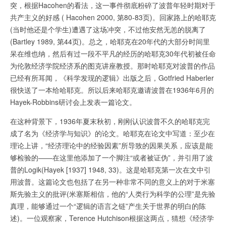
突，根据Hacohen的看法，这一事件彻底粉碎了波普年轻时期对于
共产主义的好感 ( Hacohen 2000, 第80-83页)。回家路上的哈耶克
(当时他还是个学生)遭遇了这场冲突，不过他安然无恙的脱离了
(Bartley 1989, 第44页)。总之，哈耶克在20年代的大部分时间里
呆在维也纳，然后有过一段不平凡的经历的哈耶克30年代初被任命
为伦敦经济学院经济系的图克讲座教授。那时哈耶克对波普的作品
已经有所耳闻，《科学发现的逻辑》出版之后，Gotfried Haberler
很快送了一本给哈耶克。所以后来哈耶克邀请波普在1936年6月的
Hayek-Robbins研讨会上发表一篇论文。
在这种背景下，1936年夏末秋初，刚刚认识波普不久的哈耶克完
成了名为《经济学与知识》的论文。哈耶克在论文中写道：至少在
理论上讲，“经济理论中的经验因素”所导致的因果关系，应该是能
够检验的——在这里他添加了一个脚注“或者被证伪”，并引用了波
普的Logik(Hayek [1937] 1948, 33)。这是哈耶克第一次在文中引
用波普。这篇论文也包括了在另一种非常不同的意义上的对于米塞
斯先验主义的批评(米塞斯相信，他的“人类行为科学的公理”是先验
真理，能够通过一个“逻辑的语言之链”产生关于世界的明白的陈
述)。一位观察家，Terence Hutchison根据这两点，猜想《经济学