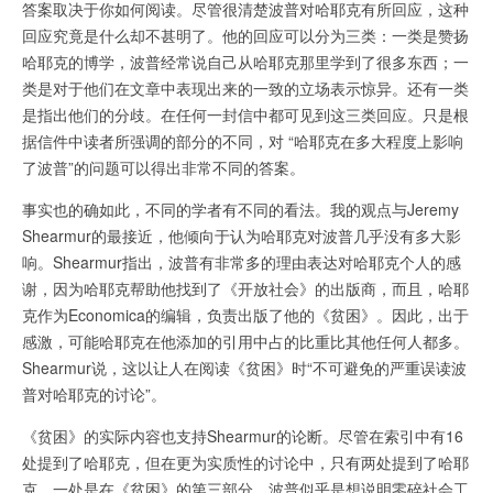
答案取决于你如何阅读。尽管很清楚波普对哈耶克有所回应，这种
回应究竟是什么却不甚明了。他的回应可以分为三类：一类是赞扬
哈耶克的博学，波普经常说自己从哈耶克那里学到了很多东西；一
类是对于他们在文章中表现出来的一致的立场表示惊异。还有一类
是指出他们的分歧。在任何一封信中都可见到这三类回应。只是根
据信件中读者所强调的部分的不同，对 “哈耶克在多大程度上影响
了波普”的问题可以得出非常不同的答案。
事实也的确如此，不同的学者有不同的看法。我的观点与Jeremy
Shearmur的最接近，他倾向于认为哈耶克对波普几乎没有多大影
响。Shearmur指出，波普有非常多的理由表达对哈耶克个人的感
谢，因为哈耶克帮助他找到了《开放社会》的出版商，而且，哈耶
克作为Economica的编辑，负责出版了他的《贫困》。因此，出于
感激，可能哈耶克在他添加的引用中占的比重比其他任何人都多。
Shearmur说，这以让人在阅读《贫困》时“不可避免的严重误读波
普对哈耶克的讨论”。
《贫困》的实际内容也支持Shearmur的论断。尽管在索引中有16
处提到了哈耶克，但在更为实质性的讨论中，只有两处提到了哈耶
克。一处是在《贫困》的第三部分，波普似乎是想说明零碎社会工