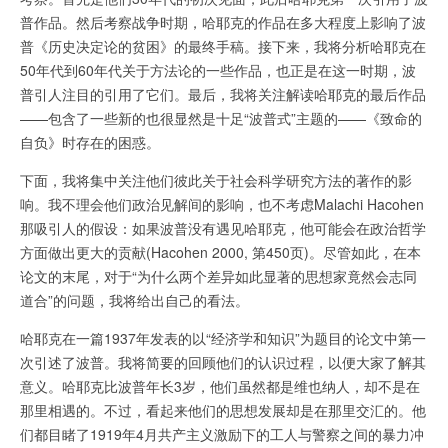
普作品。然后考察战争时期，哈耶克的作品在多大程度上影响了波
普《历史决定论的贫困》的最终手稿。接下来，我将分析哈耶克在
50年代到60年代关于方法论的一些作品，也正是在这一时期，波
普引人注目的引用了它们。最后，我将关注解读哈耶克的最后作品
——包含了一些新的也很显然是十足“波普式”主题的——《致命的
自负》时存在的困惑。
下面，我将集中关注他们彼此关于社会科学研究方法的著作的影
响。我不理会他们政治见解间的影响，也不考虑Malachi Hacohen
那吸引人的假设：如果波普没有遇见哈耶克，他可能会在政治哲学
方面做出更大的贡献(Hacohen 2000, 第450页)。尽管如此，在本
论文的末尾，对于“为什么两个差异如此显著的思想家竟然会志同
道合”的问题，我将给出自己的看法。
哈耶克在一篇1937年发表的以“经济学和知识”为题目的论文中第一
次引述了波普。我将简要的回顾他们的认识过程，以便大家了解其
意义。哈耶克比波普年长3岁，他们虽然都是维也纳人，却不是在
那里相遇的。不过，看起来他们的思想发展却是在那里交汇的。他
们都目睹了1919年4月共产主义激励下的工人与警察之间的暴力冲