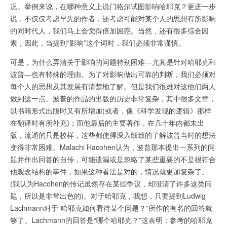
况。举例来说，在哪种意义上说门格尔试图影响哈耶克？更进一步
说，不仅仅考虑早先的作者，还考虑可能对某个人的思想有所影响
的同时代人，我们马上会觉得倍加困惑。当然，还有很多综合因
素，因此，当提到“影响”这个词时，我们必须非常谨慎。
可是，为什么弄清关于影响的问题特别困难—尤其是针对哈耶克和
波普—也有特殊的理由。为了对影响做出可靠的判断，我们必须对
每个人的思想及其发展有清楚地了解。但是我们很难对这他们两人
做到这一点。波普的作品的出版的历史非常复杂，其中很多文章，
以书籍形式出版时又有所增加(或者，像《科学发现的逻辑》那样
在翻译时有所补充)；而他最后的主要著作，在几十年内都未出
版，流通的只是校样，这些都使得深入细致的了解波普当时的想法
变得非常困难。Malachi Hacohen认为，波普那本提出一系列的问
题并作出回答的自传，可能遗漏或是忽略了某些重要的不是很符合
他观念结构的事件，如果这种看法是对的，情况就更加复杂了。
(我认为Hacohen的传记虽然存在某些争议，却澄清了许多这类问
题，所以是非常出色的)。对于哈耶克，我想，只要提到Ludwig
Lachmann对于“哈耶克如何看待某个问题？”所作的有名的回答就
够了。Lachmann的回答是“哪个哈耶克？”这表明：参考的哈耶克