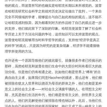
他的观点，而波普所写的也确实是哈耶克长期以来所感觉的。波普
在哈耶克研究社会科学之前就对历史决定论做出了批判，一个来自
完全不同领域的学者，能够提出与自己如此相似的观点，这不能不
让哈耶克感到惊异。因为都看到对方的作品给了自己的观点进一步
的支持，他们彼此留下了深刻的印象。哈耶克使波普了解了社会科
学历史上关于方法论问题的争论，这些知识可以支持波普的观点。
波普使哈耶克能够用当时科学哲学的观点，支持他“经济学是真正
的科学”的观点，只是因为研究的是复杂现象，经济学不能遵循物
理学所使用的方法。
也许还有一个原因导致他们的彼此吸引。就像很多作者已经揭示的
那样，虽然哈耶克和波普在他们生命中的大部分时间有着巨大的政
治分歧。但是他们仍有相通之处。比如他们都是世界上“稀有”的古
典自由主义者，如果我们同意Hacohen的描述，那么还有，他们都
被排除在犹太人世界和以德语为母语的群体之外，他们也都是某种
意义上的社会主义者——对社会主义满腹牢骚的人。在理想主义时
期，尤其是他们生活的年代，他们都是世俗主义的、持世界主义观
点的人。他们的见解使他们被排除在维也纳以外，此后，当他们生
活在与自己的祖国交战的英语国家时，他们又成了另一种意义上的