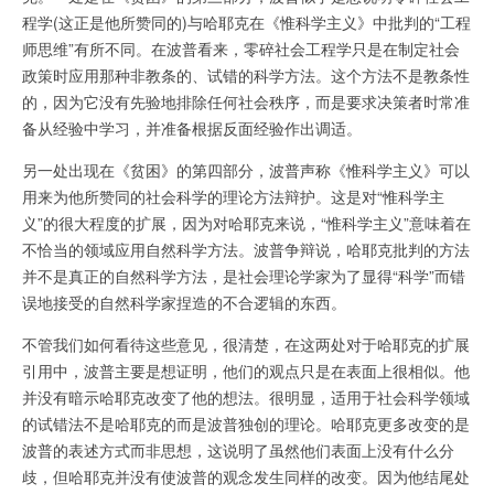
程学(这正是他所赞同的)与哈耶克在《惟科学主义》中批判的“工程
师思维”有所不同。在波普看来，零碎社会工程学只是在制定社会
政策时应用那种非教条的、试错的科学方法。这个方法不是教条性
的，因为它没有先验地排除任何社会秩序，而是要求决策者时常准
备从经验中学习，并准备根据反面经验作出调适。
另一处出现在《贫困》的第四部分，波普声称《惟科学主义》可以
用来为他所赞同的社会科学的理论方法辩护。这是对“惟科学主
义”的很大程度的扩展，因为对哈耶克来说，“惟科学主义”意味着在
不恰当的领域应用自然科学方法。波普争辩说，哈耶克批判的方法
并不是真正的自然科学方法，是社会理论学家为了显得“科学”而错
误地接受的自然科学家捏造的不合逻辑的东西。
不管我们如何看待这些意见，很清楚，在这两处对于哈耶克的扩展
引用中，波普主要是想证明，他们的观点只是在表面上很相似。他
并没有暗示哈耶克改变了他的想法。很明显，适用于社会科学领域
的试错法不是哈耶克的而是波普独创的理论。哈耶克更多改变的是
波普的表述方式而非思想，这说明了虽然他们表面上没有什么分
歧，但哈耶克并没有使波普的观念发生同样的改变。因为他结尾处