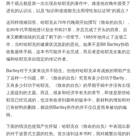
两个观点都是第一次出现在哈耶克的著作中。难道他在晚年接受了
进化的认识论，以及“知识和道德都无法用理性加以证明”的观点？
这同样很难回答。哈耶克从70年代晚期开始撰写《致命的自负》，
在80年代早期他曾计划全书有21章，并且完成了开头的四章。后
来又断断续续的完成了剩下的一些章节。1985年他停止了这项工
作，当时哈耶克的健康状况急剧的恶化。如果不是Bill Bartley协助
收集最终手稿，这本书可能并不会完成，而后者是哈耶克全集的总
编和哈耶克亲自指定的传记作者。
Bartley对于大家来说并不陌生。但他对哈耶克卓有成效的帮助产生
了这样一个问题，即，《致命的自负》究竟有多少归功于Bartly，
又有多少归功于哈耶克。《致命的自负》的早期手稿中并没有出现
上面提到的主题。而且，很多和经济学有关的章节，即使是那些哈
耶克已经完成的，也没有收录到最终的版本中。新材料的增加和对
已有材料的删除，都说明Bartley所作的并不仅仅是简单被动的编
辑。
下面的情况也使我产生怀疑：哈耶克在《致命的自负》中表现出新
的对于波普式主题的狂热。首次读到这本书时，我对频繁出现的斜