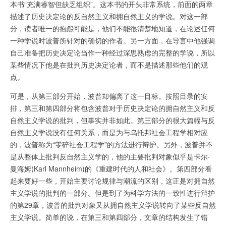
本书“充满睿智但缺乏组织”。这本书的开头非常系统，前面的两章
描述了历史决定论的反自然主义和拥自然主义的学说。对这一部
分，读者唯一的抱怨可能是，他们不能很清楚地知道，在论述任何
一种学说时波普所针对的确切的作者。另一方面，在导言中他强调
自己准备把历史决定论当作一种经过深思熟虑的完整的学说，所以
某些情况下他是在批判历史决定论者，而不是描述那些他们的观
点。
可是，从第三部分开始，波普却偏离了这一目标。按照目录的安
排，第三和第四部分将包含波普对于历史决定论的拥自然主义和反
自然主义学说的批判，但事实并非如此。第三部分的很大篇幅与反
自然主义学说没有任何关系，而是为与乌托邦社会工程学相对应
的，波普称为“零碎社会工程学”的方法进行辩护。另外，波普并不
是从整体上批判反自然主义学的，他的主要批判对象似乎是卡尔·
曼海姆(Karl Mannheim)的《重建时代的人和社会》。第四部分看
起来要好一些，开始主要讨论规律与潮流的区别，这正是对拥自然
主义学说的批判的一部分。但是到了为科学方法的一致性进行辩护
的第29章，波普的批判对象又从拥自然主义学说转向了某些反自然
主义学说。简单的说，在第三和第四部分，文章的结构发生了错