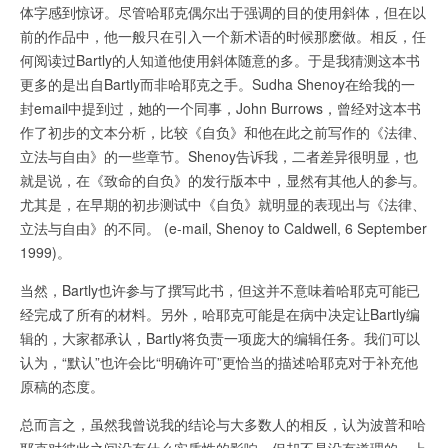
体字感到惊讶。尽管哈耶克偶尔出于强调的目的使用斜体，但在以
前的作品中，他一般只在引入一个新术语的时候那麽做。相反，任
何阅读过Bartly的人知道他使用斜体随意的多。于是我猜测这本书
更多的是出自Bartly而非哈耶克之手。Sudha Shenoy在给我的一
封email中提到过，她的一个同事，John Burrows，曾经对这本书
作了初步的文本分析，比较《自负》和他在此之前写作的《法律、
立法与自由》的一些章节。Shenoy告诉我，二者差异很明显，也
就是说，在《致命的自负》的发行版本中，显然有其他人的参与。
尤其是，在早期的初步测试中《自负》就明显的表现出与《法律、
立法与自由》的不同。 (e-mail, Shenoy to Caldwell, 6 September
1999)。
当然，Bartly也许参与了撰写此书，但这并不意味着哈耶克可能已
经完成了所有的材料。另外，哈耶克可能是在病中决定让Bartly编
辑的，大家都承认，Bartly将负责一项庞大的编辑任务。我们可以
认为，“默认”也许会比“明确许可”更恰当的描述哈耶克对于补充他
原稿的态度。
总而言之，虽然我曾说我的结论与大多数人的相反，认为波普和哈
耶克对彼此之间没有什么实质性的影响，但却不是没有道理的。上