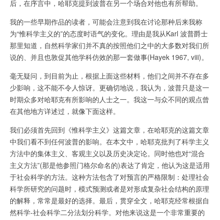
后，在序言中，哈耶克提到波普在另一个场合对他也有所帮助。
我的一些早期作品的读者，可能会注意到我在讨论那种后来我称
为“惟科学主义的”的态度时语气的变化。理由是我从Karl 波普爵士
那里知道，自然科学家们并不真的按照他们之中的大多数对我们所
说的、并且也敦促其他学科仿效的那一套做事(Hayek 1967, viii)。
毫无疑问，到目前为止，根据上面这些材料，他们之间并不存在多
少影响，这不能不令人惊讶。更确切地说，我认为，波普只是这一
时期众多对哈耶克有所影响的人士之一。我这一与众不同的观点曾
在其他地方详述过，就像下面这样。
我们必须首先回到《惟科学主义》这篇文章，在哈耶克的这篇文章
中我们看不到任何波普的影响。在本文中，哈耶克批判了科学主义
方法中的集体主义、客观主义以及历史决定论。同时他也对“混合
主义方法”(那是他参照门格尔命名的)表达了肯定，他认为这是适用
于社会科学的方法。这种方法包含了对预言的严格限制：处理社会
科学所研究的问题时，模式预测或者是对形成复杂社会结构的原理
的解释，常常是最好的选择。最后，贯穿全文，哈耶克经常根据自
然科学-社会科学二分法划分科学。对他来说这是一个非常重要的