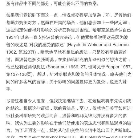
所有作品中不同的部分，可能会得出不同的答案。
如果我们意识到下面这一点，情况就变得更加复杂，即，尽管他们
都竭力赞美对方，然而在严肃的场合，他们总会加上一些限定词，
这些限定词使得对影响的分析变得更加困难。哈耶克虽然承认自己
1934年以来一直支持波普的方法论，但他紧接着说明这是因为波
普的表述是“对我的感受的陈述” (Hayek, in Weimer and Palermo
1982, 第323页)，暗示他早就有相似的想法，只是没有明确表述
过。而波普也多次强调说，在接触哈耶克的某些相似的想法之前，
他已经有过类似想法 (Shearmur 1966, 27, 也可见于Popper 1957,
第137-138页)。所以，针对哈耶克和波普的具体情况，略去他们之
间的许多客气的言辞，关于影响的问题显得更为复杂，也更为棘
手。
尽管这相当令人沮丧，但我决定继续下去。在这里我将事先说明我
的结论。根据这些证据，我的看法是，至少，仅就他们关于如何进
行社会科学研究的观点而言，波普和哈耶克彼此并没有多大的影
响。我认为主要的影响在于他们所使用的表达思想和陈述观点的语
言。为了证明这一点，我将从他们交往的长河中选出四个片断加以
考察。首先是他们30年代的初次见面，此后哈耶克第一次引用了波