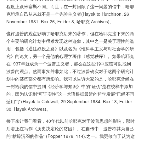
程度上跟米塞斯不同。而且，在一封回顾了这一问题的信中，哈耶
克坦承自己从来就不是一个先验主义者(Hayek to Hutchison, 26
November 1981, Box 26, Folder 8, 哈耶克 Archives)。
也许波普的观点影响了哈耶克后来的著作，但在哈耶克接下来的两
个主要的研究计划中很难发现这种迹象，其中之一是关于理性的滥
用，包括《通往奴役之路》以及名为《惟科学主义与对社会学的研
究》的论文，另一个是他的心理学著作《感觉秩序》。如果哈耶克
在1937年就成为一个波普主义者，那么在这些书中应该可以找到
波普的观点。然而事实并非如此，不过波普确实对于这两个研究计
划中的某些部分都有所影响。我可以告诉大家的是，哈耶克曾经在
一封给我的信中提到《经济学与知识》中的“证伪”是在校样中添加
的，因为认识到“可证实性”这一术语根据最近的哲学发展“已经不再
适用”了(Hayek to Caldwell, 29 September 1984, Box 13, Folder
30, Hayek Archives)。
接下来让我们看看，40年代以前哈耶克对于波普思想的影响，那时
后者正在写作《历史决定论的贫困》。在自传中，波普称其为自己
的“枯燥沉闷的作品” (Popper 1976, 114).之一。我更倾向于认为这