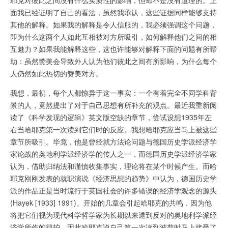
面我已经证明了自己的看法，虽然我承认，这些证据同样能够支持
其他的解释。如果我的解释是令人信服的，我必须强调这个问题，
即为什么这两个人如此互相被对方所吸引，如何解释他们之间的相
互魅力？如果我能解释这些，这也许能够对解释下面的问题有所帮
助：虽然赞美会导致外人认为他们彼此之间有所影响，为什么每个
人仍然如此热切的赞美对方。
我想，最初，每个人都惊异于这一事实：一个有着完全不同学科背
景的人，竟然提出了对于自己思想有所补充的观点。最近我重新阅
读了《科学发现的逻辑》英文版空缺的章节，尝试设想1935年左
右当哈耶克第一次读到它们时的反应。我想哈耶克应当马上被这些
章节所吸引。毕竟，他是曾经就方法论问题与德国历史学派经济学
家论战的奥地利学派经济学的传人之一，而德国历史学派经济学家
认为，借助归纳法和谨慎收集事实，理论将在某个时候产生。而哈
耶克刚刚发表的就职演说《经济思想的趋势》中认为，德国历史学
派的作品正是当时流行于英国社会的许多错误的经济学观念的源头
(Hayek [1933] 1991)。开始的几章会引起哈耶克的共鸣，因为他
将把它们视为现代科学哲学家为长期以来遭到反对的奥地利学派经
济学所作的辩护。因此哈耶克说自己第一次读到波普时马上接受了