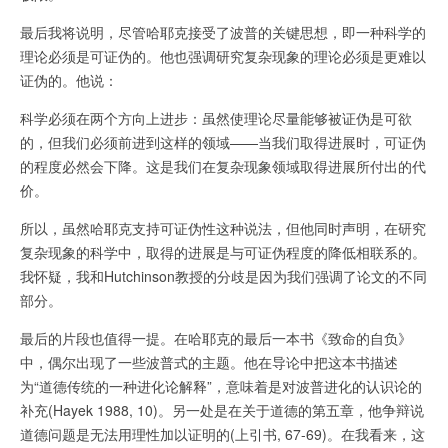
最后我将说明，尽管哈耶克接受了波普的关键思想，即一种科学的
理论必须是可证伪的。他也强调研究复杂现象的理论必须是更难以
证伪的。他说：
科学必须在两个方向上进步：虽然使理论尽量能够被证伪是可欲
的，但我们必须前进到这样的领域——当我们取得进展时，可证伪
的程度必然会下降。这是我们在复杂现象领域取得进展所付出的代
价。
所以，虽然哈耶克支持可证伪性这种说法，但他同时声明，在研究
复杂现象的科学中，取得的进展是与可证伪程度的降低相联系的。
我怀疑，我和Hutchinson教授的分歧是因为我们强调了论文的不同
部分。
最后的片段也值得一提。在哈耶克的最后一本书《致命的自负》
中，偶尔出现了一些波普式的主题。他在导论中把这本书描述
为“道德传统的一种进化论解释”，意味着是对波普进化的认识论的
补充(Hayek 1988, 10)。另一处是在关于道德的第五章，他争辩说
道德问题是无法用理性加以证明的(上引书, 67-69)。在我看来，这