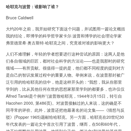
哈耶克与波普：谁影响了谁？
Bruce Caldwell
大约20年之前，我开始研究下面这个问题，并试图用一篇论文概括
我的结论，即博学的科学哲学家卡尔·波普和博学的社会理论学家
弗里德里希·奥古斯特·哈耶克之间，究竟谁对谁的影响更大？
人们不难理解，年轻的学者想要进行这种尝试的原因：这两人是他
们各自领域的巨匠，都对社会科学的方法论——也是我那时的研究
领域——有所贡献。很值得一提的是，他们都不同程度的提到对方
是自己的智识发展过程中的重要人物。举例来说，在波普那封被广
泛引用的给哈耶克的信中，他是这样开头的：“我想，我从你那里
学到的，比从其他任何在世的思想家那里学到的都要多，也许仅仅
Alfred Tarski是个例外”(波普致哈耶克，1944年3月15日，转引自
Hacohen 2000, 第486页)。对波普接触过的人来说，这的确是不
同寻常的评价。此外，波普还把他最著名的论文集——《猜想与反
驳》(Popper 1965)题献给哈耶克。另一方面，哈耶克在20世纪30
年代发表的一篇论文中首次引用了波普，继而，在50和60年代，
他开始频繁的引用波普，他提到自己的一篇论文“和波普的某些思