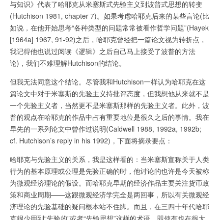
与知识》代表了哈耶克从米塞斯式先验主义到波普式思想的转变
(Hutchison 1981, chapter 7)。如果考虑哈耶克后来的某些言论(比
如说，在他开始思考“各种类型的问题常常被看作哲学问题”(Hayek
[1964a] 1967, 91-92)之后，哈耶克曾经把一篇论文视为转折点，
我记得他也说过阅读《逻辑》之后自己马上接受了波普的方法
论)，我们不难理解Hutchison的结论。
但我无法同意这个结论。尽管我和Hutchison一样认为哈耶克在这
篇论文中对于米塞斯的先验主义持批评态度，但我想他从来就不是
一个先验主义者，当然更不是米塞斯那样的先验主义者。此外，波
普的观点在哈耶克的作品中占有重要地位是很久之后的事情。我在
早先的一系列论文中曾作过说明(Caldwell 1988, 1992a, 1992b;
cf. Hutchison’s reply in his 1992)，下面将摘录要点：
哈耶克与先验主义的关系，我是这样看的：当米塞斯宣称关于人类
行为的基本原理或公理是先验正确的时，他讨论的也许是今天被称
为微观经济理论的假设。而哈耶克早期的经济作品主要关注货币政
策和商业周期——这跟微观经济学完全是两回事，所以有关微观经
济理论的先验基础的疑问根本站不住脚。而且，在三四十年代哈耶
克很少用到“先验的”或者“先验思想”这样的术语，即使有也在很大