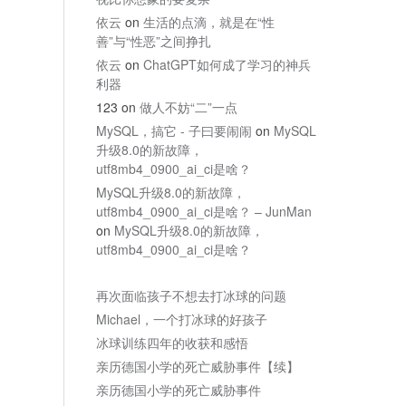
依云
on
生活的点滴，就是在“性
善”与“性恶”之间挣扎
依云
on
ChatGPT如何成了学习的神兵
利器
123
on
做人不妨“二”一点
MySQL，搞它 - 子曰要闹闹
on
MySQL
升级8.0的新故障，
utf8mb4_0900_ai_ci是啥？
MySQL升级8.0的新故障，
utf8mb4_0900_ai_ci是啥？ – JunMan
on
MySQL升级8.0的新故障，
utf8mb4_0900_ai_ci是啥？
再次面临孩子不想去打冰球的问题
Michael，一个打冰球的好孩子
冰球训练四年的收获和感悟
亲历德国小学的死亡威胁事件【续】
亲历德国小学的死亡威胁事件