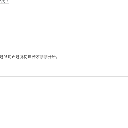
于汝！
越到尾声越觉得痛苦才刚刚开始。
~~