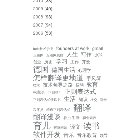
2010
(33)
2009
(40)
2008
(93)
2007
(94)
2006
(53)
founders at work
gmail
beta技术沙龙
人生
写作
冰球
互联网
互联网思维
学习
历史
工作
创业
开发
德国
德国生活
心理学
怎样翻译更地道
手风琴
教育
技术领导之路
招聘
技术
正则表达式
松鼠会
正则指引
生活
知识
正则表达式傻瓜书
社交
科学
翻译
程序员
精通正则表达式
翻译漫谈
职业生涯
职业素养
育儿
读书
译文
解决问题
软件开发
音乐
音乐教育
领导