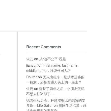
Recent Comments
s
依云
on
从“这不公平”说起
jianyun
on
First name, last name,
middle name，浅谈外国人名
Router
on
无人出租车，是技术进步的
一粒灰，还是普通人头上的一座山？
依云
on
坚持了两年之后，小朋友突然
不想去打冰球了…
德国生活点滴：种族歧视比你想象的要
复杂 – Life Sailor
on
德国生活点滴：歧
视比你想象的要复杂