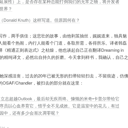
延展性）上，是否存在某种总能打倒我们的无常之物，将开发者
世界？
onald Knuth）这样写道。但原因何在？
写作，两手俱佳；这悲壮的故事，由他剥茧抽丝，娓娓道来，独具魅
人能看个热闹，内行人能看个门道，各取所需，各得所乐。译者韩磊
精通正则表达式》之枯燥，他也谈起自己正在翻译Dreaming in
血的精纯译文，必然出自持久的折磨。今天拿到样书，我确认，自己
。
她深感沮丧，过去的20年已被无形的扫帚轻轻扫去，不留痕迹，仿
AF/Chandler，被扫去的部分就在这里：
志超越Outlook，最后却无疾而终。慷慨的米奇•卡普尔带给它
序员以心血养育它，惜乎全不见成效。它是温室中的花儿，有过
园中，还有多少会渐次凋零呢？