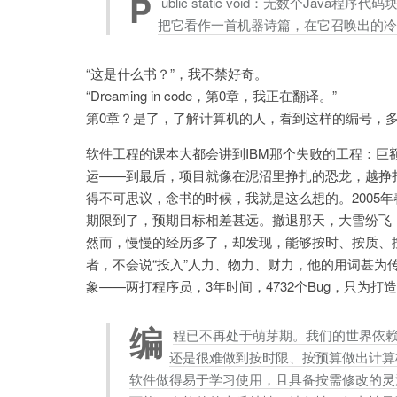
P
ublic static void：无数个J
把它看作一首机器诗篇，在它召唤出的冷
“这是什么书？”，我不禁好奇。
“Dreaming in code，第0章，我正在翻译。”
第0章？是了，了解计算机的人，看到这样的编号，
软件工程的课本大都会讲到IBM那个失败的工程：
运——到最后，项目就像在泥沼里挣扎的恐龙，越挣
得不可思议，念书的时候，我就是这么想的。2005
期限到了，预期目标相差甚远。撤退那天，大雪纷飞
然而，慢慢的经历多了，却发现，能够按时、按质、按预算交付
者，不会说“投入”人力、物力、财力，他的用词甚为传神
象——两打程序员，3年时间，4732个Bug，只为打造超
编
程已不再处于萌芽期。我们的世界依
还是很难做到按时限、按预算做出计算
软件做得易于学习使用，且具备按需修改的灵