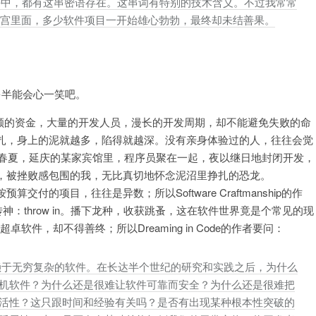
ava程序代码块中，都有这串密语存在。这串词有特别的技术含义。不过我常常
宫里面，多少软件项目一开始雄心勃勃，最终却未结善果。
多半能会心一笑吧。
巨额的资金，大量的开发人员，漫长的开发周期，却不能避免失败的命
扎，身上的泥就越多，陷得就越深。没有亲身体验过的人，往往会觉
年春夏，延庆的某家宾馆里，程序员聚在一起，夜以继日地封闭开发，
，被挫败感包围的我，无比真切地怀念泥沼里挣扎的恐龙。
的项目，往往是异数；所以Software Craftmanship的作
：throw in。播下龙种，收获跳蚤，这在软件世界竟是个常见的现
卓软件，却不得善终；所以Dreaming in Code的作者要问：
赖于无穷复杂的软件。在长达半个世纪的研究和实践之后，为什么
机软件？为什么还是很难让软件可靠而安全？为什么还是很难把
活性？这只跟时间和经验有关吗？是否有出现某种根本性突破的