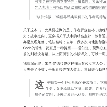
可能？在软件的本质特性（抽象性、复杂性及
咒入充满不可挽回的延误和根深蒂固的缺陷的
“软件难做，”编程界经典教科书的作者高德纳（D
关于这本书，尤其要提到的是，作者罗森伯格，编程
力；故事之内，更穿插关于技术的精当点评，教普通
亦是文理兼修，笔法精纯；去年，我多次向他抱怨翻译《
Code的苦恼，简直是一种折磨——需知道，凝聚心
前的判断没有错。从上面所引的小段译文，可以一斑
我深深记得，米兰·昆德拉曾这样描写某位女主人公：
人失去了小臂，手腕直接连在大臂上。昔日雄心勃勃的OS
这
里躺着一个野心勃勃的开源项目。它曾立
生命，又把命脉从它身上取走。许多程
绚烂的梦想，还未绽放即已枯萎。那软件的花