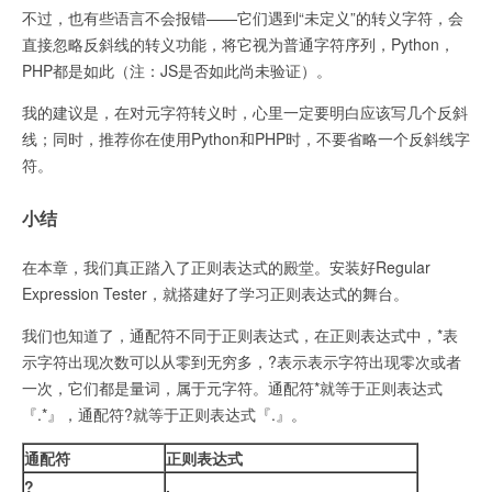
不过，也有些语言不会报错——它们遇到“未定义”的转义字符，会
直接忽略反斜线的转义功能，将它视为普通字符序列，Python，
PHP都是如此（注：JS是否如此尚未验证）。
我的建议是，在对元字符转义时，心里一定要明白应该写几个反斜
线；同时，推荐你在使用Python和PHP时，不要省略一个反斜线字
符。
小结
在本章，我们真正踏入了正则表达式的殿堂。安装好Regular
Expression Tester，就搭建好了学习正则表达式的舞台。
我们也知道了，通配符不同于正则表达式，在正则表达式中，*表
示字符出现次数可以从零到无穷多，?表示表示字符出现零次或者
一次，它们都是量词，属于元字符。通配符*就等于正则表达式
『.*』，通配符?就等于正则表达式『.』。
通配符
正则表达式
?
.