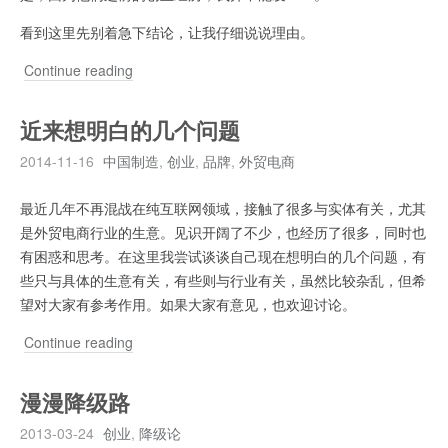
招
看到这里先别着急下结论，让我仔细说说理由。
牌
创
Continue reading
业
未
近来想明白的几个问题
必
2014-11-16
中国制造
,
创业
,
品牌
,
外贸电商
给
职
最近几年不再混战在纯互联网领域，接触了很多与实体有关，尤其
业
是外贸电商行业的生意。见识开阔了不少，也经历了很多，同时也
生
有困惑和思考。在这里我尝试谈谈自己现在想明白的几个问题，有
涯
些只与具体的生意有关，有些则与行业有关，虽然比较杂乱，但希
加
望对大家有参考作用。如果大家有意见，也欢迎讨论。
分
近
Continue reading
来
想
漫漫降级路
明
2013-03-24
创业
,
降级论
白