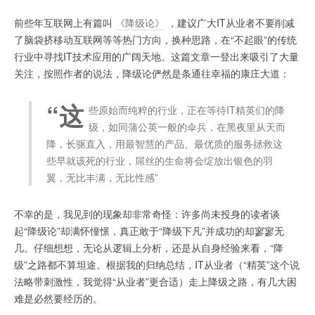
的
前些年互联网上有篇叫
《降级论》
，建议广大IT从业者不要削减
几
了脑袋挤移动互联网等等热门方向，换种思路，在“不起眼”的传统
个
行业中寻找IT技术应用的广阔天地。这篇文章一登出来吸引了大量
问
关注，按照作者的说法，降级论俨然是条通往幸福的康庄大道：
题
“这
些原始而纯粹的行业，正在等待IT精英们的降
级，如同蒲公英一般的伞兵，在黑夜里从天而
降，长驱直入，用最智慧的产品、最优质的服务拯救这
些早就该死的行业，屌丝的生命将会绽放出银色的羽
翼，无比丰满，无比性感”
不幸的是，我见到的现象却非常奇怪：许多尚未投身的读者谈
起“降级论”却满怀憧憬，真正敢于“降级下凡”并成功的却寥寥无
几。仔细想想，无论从逻辑上分析，还是从自身经验来看，“降
级”之路都不算坦途。根据我的归纳总结，IT从业者（“精英”这个说
法略带刺激性，我觉得“从业者”更合适）走上降级之路，有几大困
难是必然要经历的。