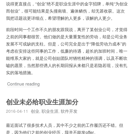
说得更直接点，“创业”绝不是职业生涯中的金字招牌，单纯“为创业
而创业”，很可能结果是头撞南墙、遍体鳞伤，却无甚收获。这次
我把话题说更详细点，希望理解的人更多，误解的人更少。
前段时间一个工作不久的朋友跟我说，离开了某创业公司，才觉得
之前的同事都很苦。他们做的是大量重复性的劳动，却是公司业务
发展不可或缺的支柱。但是，公司完全是出于“降低劳动力成本”的
考虑在安排这些同事的工作，低廉的待遇，超长的加班时间，唯一
能维系大家的，就是公司创始团队对牺牲精神的强调，以及不断吹
嘘的愿景，当然那些诱人的长期回报从来都只是若隐若现，没有扎
实的落地措施。
再
Continue reading
谈
创
创业未必给职业生涯加分
业
2016-04-11
创业
,
职业生涯
,
软件开发
不
是
最近面试了很多技术人员，其中不少之前的工作履历还不错。但
金
是，因为他们之前的创业经历，我并不能发offer。
字