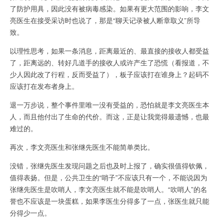
了防护用具，因此没有被病毒感染。如果有更大范围的影响，李文
亮医生在接受采访时也说了，那是“聊天记录被人断章取义”所导
致。
以理性思考，如果一条消息，距离最近的、最直接的接收人都受益
了，距离远的、转好几道手的接收人或许产生了恐慌（看报道，不
少人因此改了行程，反而受益了），板子应该打在谁身上？起码不
应该打在发布者身上。
退一万步说，整个事件里唯一没有受益的，恐怕就是李文亮医生本
人，而且他付出了生命的代价。而这，正是让我觉得最遗憾，也最
难过的。
再次，李文亮医生和张继先医生不能简单类比。
没错，张继先医生发现问题之后也及时上报了，确实很值得钦佩，
值得表扬。但是，公共卫生的“哨子”不应该只有一个，不能说因为
张继先医生是吹哨人，李文亮医生就不能是吹哨人。“吹哨人”的名
誉也不应该是一块蛋糕，如果李医生分得多了一点，张医生就只能
分得少一点。