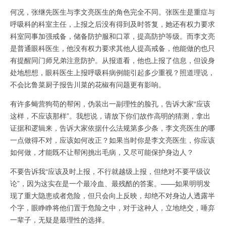
何况，张继先医生与李文亮医生的角色完全不同。张医生是重症与
呼吸科的科室主任，上报之后没有得到及时答复，她还有权力要求
科室同事加强戒备，储备防护服和口罩，提高防护等级。而李文亮
是普通眼科医生，他没有权力要求其他人提高戒备，他能做的也只
有提醒同门师兄弟注意防护。从报道看，他也上报了信息，但设身
处地想想，眼科医生上报呼吸科病例能引起多少重视？照道理说，
不会比鲁菜厨子报告川菜的花椒有问题更有影响。
有许多蝇营狗苟的帮闲，伪装出一副理性的脸孔，告诉大家“应该
这样，不应该那样”。我想说，请放下你们故作高明的猜测，拿出
证据和逻辑来，告诉大家依据什么法规第多少条，李文亮医生的哪
一点做得不对，应该如何改正？如果当时你是李文亮医生，你应该
如何做，才能既不让帮闲挑出毛病，又尽可能保护身边人？
不要告诉我“应该及时上报，不行就越级上报，但绝对不要平级议
论”，因为这实在是一个最冷血、最残酷的答案。——如果明明发
现了重大隐患或者危险，但只会向上反映，却绝不对身边人透露半
个字，眼睁睁将他们置于危险之中，对于这种人，立地绝交，唾弃
一辈子，无疑是最理性的选择。