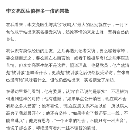
李文亮医生值得多一倍的崇敬
在我看来，李文亮医生与其它“吹哨人”最大的区别就在于，一月下
旬他敢于站出来实名接受采访，还原事情的来龙去脉，坚持自己的
良知。
我认识有类似经历的朋友。之后再遇到记者采访，要么噤若寒蝉，
要么避而远之，要么顾左右而言他，或者干脆极尽夸张之能事渲染
苦情。但李文亮医生绝不是这样。照道理说，他是党员，他当然清
楚“被训诫”意味着什么，更清楚“被训诫之后仍然接受采访，主张自
己没有错”意味着什么。但他仍然站出来，实名接受了采访。
在采访里我们看到，他有委屈，认为“自己说的是事实”，不理解为
何遭到这样的对待；他有遗憾，“如果早点公开消息，现在就不会
有那么多人受苦”；他有喜悦，“现在医患关系不如以前，所以病人
高兴了我就最开心”；他还有坚持，“如果痊愈了我还要上一线，不
能当逃兵”；他更有思考，“一个正常的社会，不能只有一种声音”。
他说了那么多，却绝没有看到一丝不理智的愤恨。