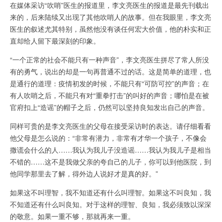
在媒体采访“吹哨”医生的报道里，李文亮医生的报道是最先刊载出
来的，后来陆续又出现了其他吹哨人的故事。但在我眼里，李文亮
医生的叙述尤其特别，虽然他没有谈任何宏大价值，他的朴实和正
直却给人留下最深刻的印象。
“一个正常的社会不能只有一种声音”，李文亮医生拼尽了常人所没
有的勇气，说出的却是一句再普通不过的话。这是简单的道理，也
是通行的道理：疫情初发的时候，不能只有“可防可控”的声音；在
有人吹哨之后，不能只有对“重拳打击”的叫好的声音；哪怕是在被
官府扣上“造谣”的帽子之后，仍然可以坚持良知发出自己的声音。
同样可贵的是李文亮医生的父母在接受采访时的表达。请仔细看看
他父母是怎么说的：“非常有潜力，非常有才华一个孩子，不像会
撒谎会什么的人……我认为我儿子没造谣……我认为我儿子是相当
不错的……这不是我做父亲的夸自己的儿子，你可以到他医院，到
他同学那里去了解，得外边人说好才是真的好。”
如果这不叫理智，我不知道还有什么叫理智。如果这不叫良知，我
不知道还有什么叫良知。对于这样的理智、良知，我必须致以深深
的敬意。如果一重不够，那就再来一重。