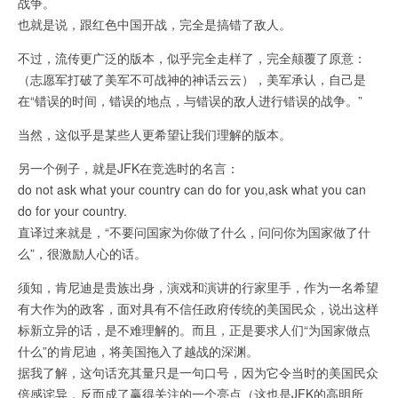
战争。
也就是说，跟红色中国开战，完全是搞错了敌人。
不过，流传更广泛的版本，似乎完全走样了，完全颠覆了原意：
（志愿军打破了美军不可战神的神话云云），美军承认，自己是
在“错误的时间，错误的地点，与错误的敌人进行错误的战争。”
当然，这似乎是某些人更希望让我们理解的版本。
另一个例子，就是JFK在竞选时的名言：
do not ask what your country can do for you,ask what you can
do for your country.
直译过来就是，“不要问国家为你做了什么，问问你为国家做了什
么”，很激励人心的话。
须知，肯尼迪是贵族出身，演戏和演讲的行家里手，作为一名希望
有大作为的政客，面对具有不信任政府传统的美国民众，说出这样
标新立异的话，是不难理解的。而且，正是要求人们“为国家做点
什么”的肯尼迪，将美国拖入了越战的深渊。
据我了解，这句话充其量只是一句口号，因为它令当时的美国民众
倍感诧异，反而成了赢得关注的一个亮点（这也是JFK的高明所