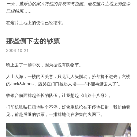
一天，董乐山的家人将他的骨灰带离祖国。他在这片土地上的使命
已经结束……
在这片土地上的使命已经结束。
那些倒下去的钞票
2006-10-21
晚上去了一趟中友，因为据说有购物节。
人山人海，一楼的天美意，只见到人头攒动，挤都挤不进去；六楼
的Jack&Jones，店员在门口拉起人墙——“不能再进去人了”。
收银台前面排起长长的队伍，让我想起《山路十八弯》。
打印机吱吱扭扭地响个不停，好像重机枪在不停地扫射，我仿佛看
见，前赴后继的钞票，一排排地倒在密集的火网下。