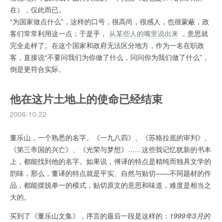
在），仅此而已。
“为国家做点什么”，这样的口号，很高尚，很感人，也很蒙蔽，政
客们常常利用这一点；于是乎，
从某些人的嘴里说出来
，意思就
完全走样了。在这个国家和政府无法区分地方，作为一名在职政
客，直接说“不要问我们为你做了什么，问问你为我们做了什么”，
倒是更符合实际。
他在这片土地上的使命已经结束
2006-10-22
董乐山，一个熟悉的名字。《一九八四》、《苏格拉底的审判》、
《第三帝国的兴亡》、《光荣与梦想》……这些我记忆犹新的书本
上，都能找到他的名字。如果说，傅译的特点是精纯而独具文学的
韵味，那么，董译的特点就是平实、自然与贴切——不同题材的作
品，都能摆脱单一的模式，贴切原文的意思和味道，难度是相当之
大的。
买到了《董乐山文集》，序言的最后一段是这样的：
1999年3月的