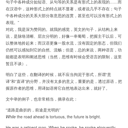
句子中各种成分如短语、从句等的关系是有形式上的表现的……而
在汉语中，这种形式上的特点就不显著，或者说几乎不存在；句子
中各种成分的关系大部分靠意思的连贯，甚至也可以没有形式上的
表现。”
对此，我是深为赞同的。就我的感觉，英文的句子，从结构上来
说，是脉络清晰、层次分明的，好像一串葡萄，把握主干以后，可
以整体地拎起来；而汉语更像一股水流，没有固定的形态，但我们
仍然可以感知到它的自然、流畅；但是，总的来说，两种语言，功
能都是表明和阐述思维（当然，思维有时候会受语言的限制，这里
暂且不谈）。
明白了这些，在翻译的时候，就不应当拘泥于形式，所谓“意
译”和“直译”的分野，并没有太多的意义，重要的是，透过原语，把
握原作者的思维，用译如语将它自然地表达出来，就好了。
文中举的例子，也非常精当，摘录在此：
“道路是曲折的，前途是光明的”
While
the road ahead is tortuous, the future is bright.
He was a reticent man. When he spoke, he spoke eloquently.